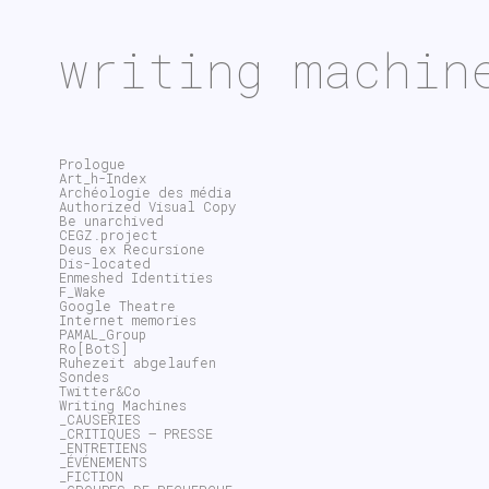
writing machin
Prologue
Art_h-Index
Archéologie des média
Authorized Visual Copy
Be unarchived
CEGZ.project
Deus ex Recursione
Dis-located
Enmeshed Identities
F_Wake
Google Theatre
Internet memories
PAMAL_Group
Ro[BotS]
Ruhezeit abgelaufen
Sondes
Twitter&Co
Writing Machines
_CAUSERIES
_CRITIQUES – PRESSE
_ENTRETIENS
_ÉVÉNEMENTS
_FICTION