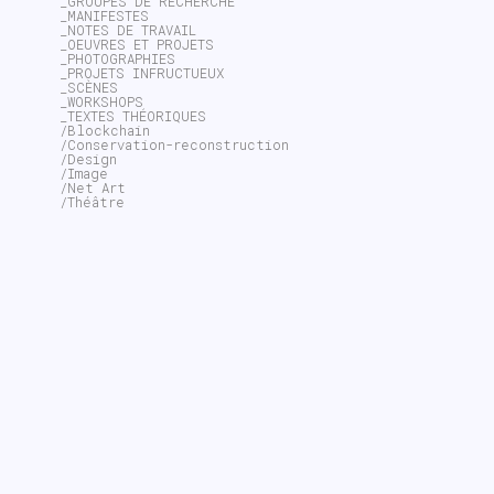
_GROUPES DE RECHERCHE
_MANIFESTES
_NOTES DE TRAVAIL
_OEUVRES ET PROJETS
_PHOTOGRAPHIES
_PROJETS INFRUCTUEUX
_SCÈNES
_WORKSHOPS
_TEXTES THÉORIQUES
/Blockchain
/Conservation-reconstruction
/Design
/Image
/Net Art
/Théâtre
~$
search