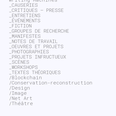
_CAUSERIES
_CRITIQUES – PRESSE
_ENTRETIENS
_ÉVÉNEMENTS
_FICTION
_GROUPES DE RECHERCHE
_MANIFESTES
_NOTES DE TRAVAIL
_OEUVRES ET PROJETS
_PHOTOGRAPHIES
_PROJETS INFRUCTUEUX
_SCÈNES
_WORKSHOPS
_TEXTES THÉORIQUES
/Blockchain
/Conservation-reconstruction
/Design
/Image
/Net Art
/Théâtre
~$