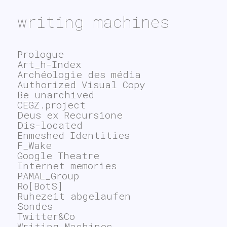
writing machines
Prologue
Art_h-Index
Archéologie des média
Authorized Visual Copy
Be unarchived
CEGZ.project
Deus ex Recursione
Dis-located
Enmeshed Identities
F_Wake
Google Theatre
Internet memories
PAMAL_Group
Ro[BotS]
Ruhezeit abgelaufen
Sondes
Twitter&Co
Writing Machines