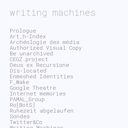
writing machines
Prologue
Art_h-Index
Archéologie des média
Authorized Visual Copy
Be unarchived
CEGZ.project
Deus ex Recursione
Dis-located
Enmeshed Identities
F_Wake
Google Theatre
Internet memories
PAMAL_Group
Ro[BotS]
Ruhezeit abgelaufen
Sondes
Twitter&Co
Writing Machines