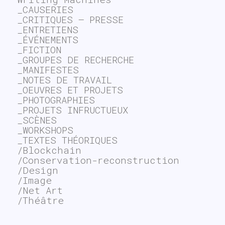
_CAUSERIES
_CRITIQUES – PRESSE
_ENTRETIENS
_ÉVÉNEMENTS
_FICTION
_GROUPES DE RECHERCHE
_MANIFESTES
_NOTES DE TRAVAIL
_OEUVRES ET PROJETS
_PHOTOGRAPHIES
_PROJETS INFRUCTUEUX
_SCÈNES
_WORKSHOPS
_TEXTES THÉORIQUES
/Blockchain
/Conservation-reconstruction
/Design
/Image
/Net Art
/Théâtre
~$