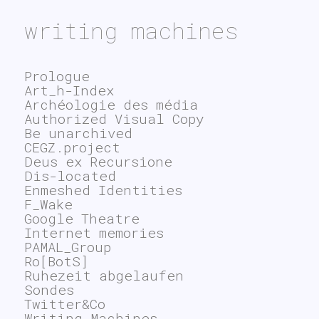
writing machines
Prologue
Art_h-Index
Archéologie des média
Authorized Visual Copy
Be unarchived
CEGZ.project
Deus ex Recursione
Dis-located
Enmeshed Identities
F_Wake
Google Theatre
Internet memories
PAMAL_Group
Ro[BotS]
Ruhezeit abgelaufen
Sondes
Twitter&Co
Writing Machines