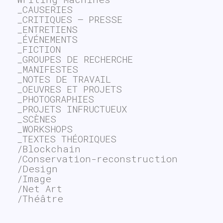
_CAUSERIES
_CRITIQUES – PRESSE
_ENTRETIENS
_ÉVÉNEMENTS
_FICTION
_GROUPES DE RECHERCHE
_MANIFESTES
_NOTES DE TRAVAIL
_OEUVRES ET PROJETS
_PHOTOGRAPHIES
_PROJETS INFRUCTUEUX
_SCÈNES
_WORKSHOPS
_TEXTES THÉORIQUES
/Blockchain
/Conservation-reconstruction
/Design
/Image
/Net Art
/Théâtre
~$