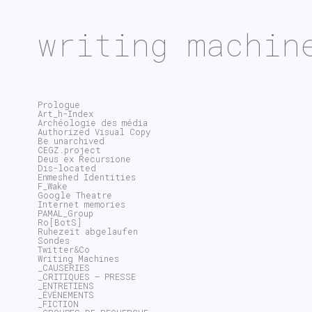
writing machin
Prologue
Art_h-Index
Archéologie des média
Authorized Visual Copy
Be unarchived
CEGZ.project
Deus ex Recursione
Dis-located
Enmeshed Identities
F_Wake
Google Theatre
Internet memories
PAMAL_Group
Ro[BotS]
Ruhezeit abgelaufen
Sondes
Twitter&Co
Writing Machines
_CAUSERIES
_CRITIQUES – PRESSE
_ENTRETIENS
_ÉVÉNEMENTS
_FICTION