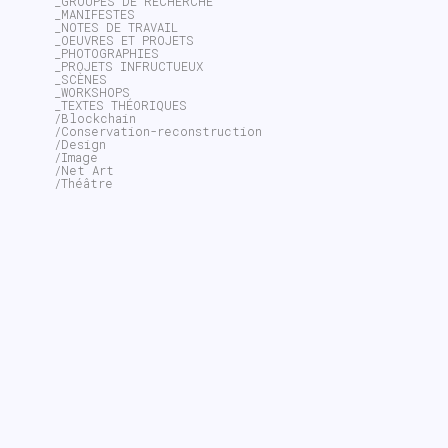
_GROUPES DE RECHERCHE
_MANIFESTES
_NOTES DE TRAVAIL
_OEUVRES ET PROJETS
_PHOTOGRAPHIES
_PROJETS INFRUCTUEUX
_SCÈNES
_WORKSHOPS
_TEXTES THÉORIQUES
/Blockchain
/Conservation-reconstruction
/Design
/Image
/Net Art
/Théâtre
~$
search