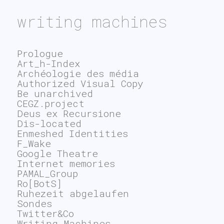
writing machines
Prologue
Art_h-Index
Archéologie des média
Authorized Visual Copy
Be unarchived
CEGZ.project
Deus ex Recursione
Dis-located
Enmeshed Identities
F_Wake
Google Theatre
Internet memories
PAMAL_Group
Ro[BotS]
Ruhezeit abgelaufen
Sondes
Twitter&Co
Writing Machines