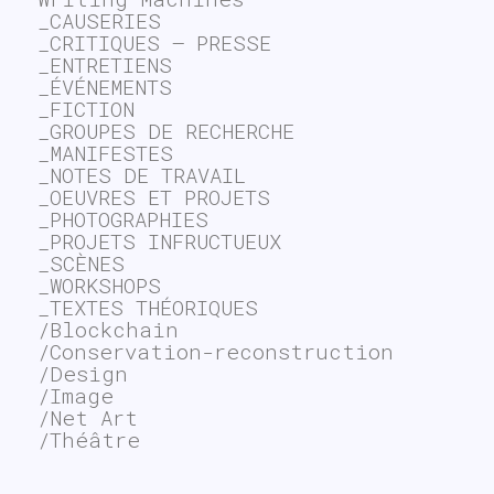
_CAUSERIES
_CRITIQUES – PRESSE
_ENTRETIENS
_ÉVÉNEMENTS
_FICTION
_GROUPES DE RECHERCHE
_MANIFESTES
_NOTES DE TRAVAIL
_OEUVRES ET PROJETS
_PHOTOGRAPHIES
_PROJETS INFRUCTUEUX
_SCÈNES
_WORKSHOPS
_TEXTES THÉORIQUES
/Blockchain
/Conservation-reconstruction
/Design
/Image
/Net Art
/Théâtre
~$