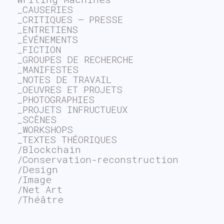
_CAUSERIES
_CRITIQUES – PRESSE
_ENTRETIENS
_ÉVÉNEMENTS
_FICTION
_GROUPES DE RECHERCHE
_MANIFESTES
_NOTES DE TRAVAIL
_OEUVRES ET PROJETS
_PHOTOGRAPHIES
_PROJETS INFRUCTUEUX
_SCÈNES
_WORKSHOPS
_TEXTES THÉORIQUES
/Blockchain
/Conservation-reconstruction
/Design
/Image
/Net Art
/Théâtre
~$