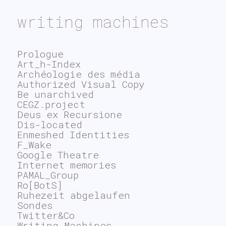
writing machines
Prologue
Art_h-Index
Archéologie des média
Authorized Visual Copy
Be unarchived
CEGZ.project
Deus ex Recursione
Dis-located
Enmeshed Identities
F_Wake
Google Theatre
Internet memories
PAMAL_Group
Ro[BotS]
Ruhezeit abgelaufen
Sondes
Twitter&Co
Writing Machines