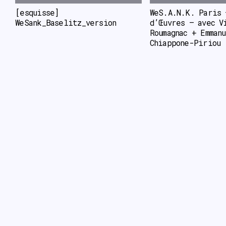
[esquisse] 
WeS.A.N.K. Paris –
WeSank_Baselitz_version
d’Œuvres – avec Vi
Roumagnac + Emmanu
Chiappone-Piriou