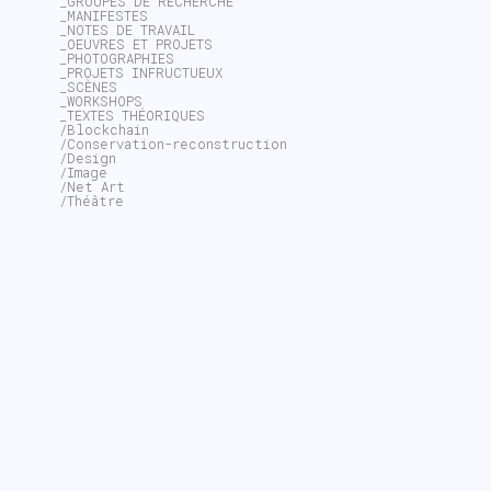
_GROUPES DE RECHERCHE
_MANIFESTES
_NOTES DE TRAVAIL
_OEUVRES ET PROJETS
_PHOTOGRAPHIES
_PROJETS INFRUCTUEUX
_SCÈNES
_WORKSHOPS
_TEXTES THÉORIQUES
/Blockchain
/Conservation-reconstruction
/Design
/Image
/Net Art
/Théâtre
~$
search