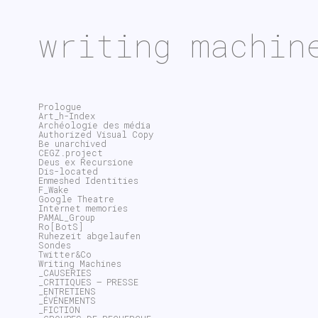
writing machin
Prologue
Art_h-Index
Archéologie des média
Authorized Visual Copy
Be unarchived
CEGZ.project
Deus ex Recursione
Dis-located
Enmeshed Identities
F_Wake
Google Theatre
Internet memories
PAMAL_Group
Ro[BotS]
Ruhezeit abgelaufen
Sondes
Twitter&Co
Writing Machines
_CAUSERIES
_CRITIQUES – PRESSE
_ENTRETIENS
_ÉVÉNEMENTS
_FICTION