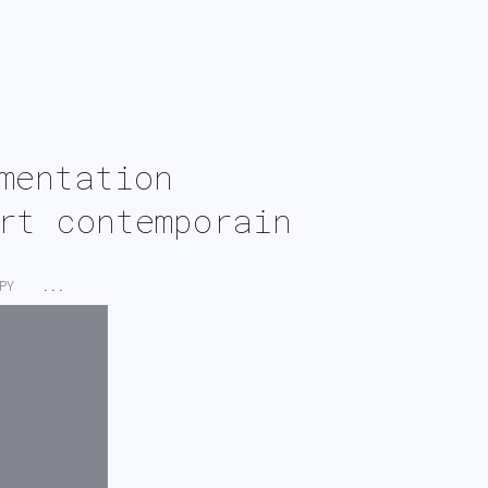
imentation
rt contemporain
PY
...