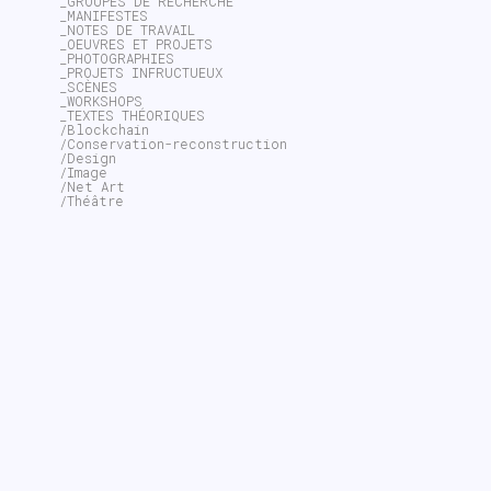
_GROUPES DE RECHERCHE
_MANIFESTES
_NOTES DE TRAVAIL
_OEUVRES ET PROJETS
_PHOTOGRAPHIES
_PROJETS INFRUCTUEUX
_SCÈNES
_WORKSHOPS
_TEXTES THÉORIQUES
/Blockchain
/Conservation-reconstruction
/Design
/Image
/Net Art
/Théâtre
~$
search