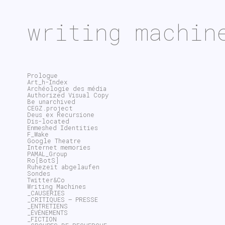
writing machin
Prologue
Art_h-Index
Archéologie des média
Authorized Visual Copy
Be unarchived
CEGZ.project
Deus ex Recursione
Dis-located
Enmeshed Identities
F_Wake
Google Theatre
Internet memories
PAMAL_Group
Ro[BotS]
Ruhezeit abgelaufen
Sondes
Twitter&Co
Writing Machines
_CAUSERIES
_CRITIQUES – PRESSE
_ENTRETIENS
_ÉVÉNEMENTS
_FICTION