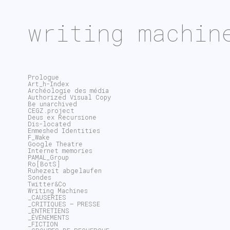
writing machin
Prologue
Art_h-Index
Archéologie des média
Authorized Visual Copy
Be unarchived
CEGZ.project
Deus ex Recursione
Dis-located
Enmeshed Identities
F_Wake
Google Theatre
Internet memories
PAMAL_Group
Ro[BotS]
Ruhezeit abgelaufen
Sondes
Twitter&Co
Writing Machines
_CAUSERIES
_CRITIQUES – PRESSE
_ENTRETIENS
_ÉVÉNEMENTS
_FICTION