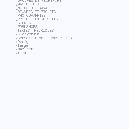
_GROUPES DE RECHERCHE
_MANIFESTES
_NOTES DE TRAVAIL
_OEUVRES ET PROJETS
_PHOTOGRAPHIES
_PROJETS INFRUCTUEUX
_SCÈNES
_WORKSHOPS
_TEXTES THÉORIQUES
/Blockchain
/Conservation-reconstruction
/Design
/Image
/Net Art
/Théâtre
~$
search