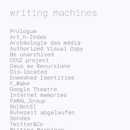
writing machines
Prologue
Art_h-Index
Archéologie des média
Authorized Visual Copy
Be unarchived
CEGZ.project
Deus ex Recursione
Dis-located
Enmeshed Identities
F_Wake
Google Theatre
Internet memories
PAMAL_Group
Ro[BotS]
Ruhezeit abgelaufen
Sondes
Twitter&Co
Writing Machines