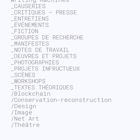
_CAUSERIES
_CRITIQUES – PRESSE
_ENTRETIENS
_ÉVÉNEMENTS
_FICTION
_GROUPES DE RECHERCHE
_MANIFESTES
_NOTES DE TRAVAIL
_OEUVRES ET PROJETS
_PHOTOGRAPHIES
_PROJETS INFRUCTUEUX
_SCÈNES
_WORKSHOPS
_TEXTES THÉORIQUES
/Blockchain
/Conservation-reconstruction
/Design
/Image
/Net Art
/Théâtre
~$