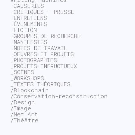
_CAUSERIES
_CRITIQUES – PRESSE
_ENTRETIENS
_ÉVÉNEMENTS
_FICTION
_GROUPES DE RECHERCHE
_MANIFESTES
_NOTES DE TRAVAIL
_OEUVRES ET PROJETS
_PHOTOGRAPHIES
_PROJETS INFRUCTUEUX
_SCÈNES
_WORKSHOPS
_TEXTES THÉORIQUES
/Blockchain
/Conservation-reconstruction
/Design
/Image
/Net Art
/Théâtre
~$