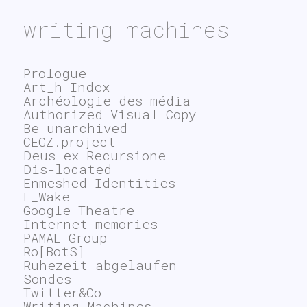
writing machines
Prologue
Art_h-Index
Archéologie des média
Authorized Visual Copy
Be unarchived
CEGZ.project
Deus ex Recursione
Dis-located
Enmeshed Identities
F_Wake
Google Theatre
Internet memories
PAMAL_Group
Ro[BotS]
Ruhezeit abgelaufen
Sondes
Twitter&Co
Writing Machines