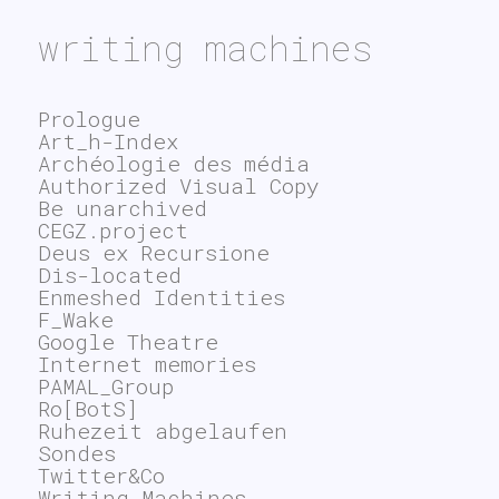
writing machines
Prologue
Art_h-Index
Archéologie des média
Authorized Visual Copy
Be unarchived
CEGZ.project
Deus ex Recursione
Dis-located
Enmeshed Identities
F_Wake
Google Theatre
Internet memories
PAMAL_Group
Ro[BotS]
Ruhezeit abgelaufen
Sondes
Twitter&Co
Writing Machines