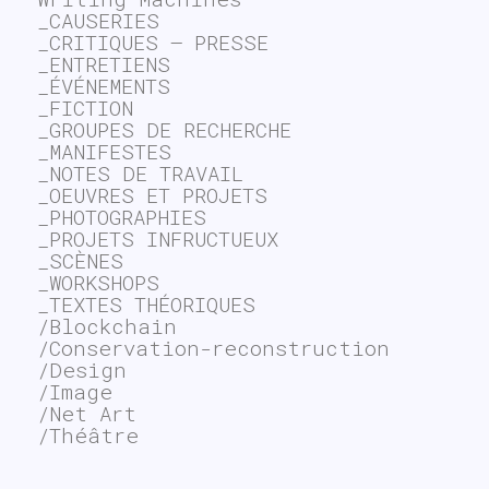
_CAUSERIES
_CRITIQUES – PRESSE
_ENTRETIENS
_ÉVÉNEMENTS
_FICTION
_GROUPES DE RECHERCHE
_MANIFESTES
_NOTES DE TRAVAIL
_OEUVRES ET PROJETS
_PHOTOGRAPHIES
_PROJETS INFRUCTUEUX
_SCÈNES
_WORKSHOPS
_TEXTES THÉORIQUES
/Blockchain
/Conservation-reconstruction
/Design
/Image
/Net Art
/Théâtre
~$