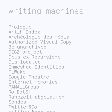
writing machines
Prologue
Art_h-Index
Archéologie des média
Authorized Visual Copy
Be unarchived
CEGZ.project
Deus ex Recursione
Dis-located
Enmeshed Identities
F_Wake
Google Theatre
Internet memories
PAMAL_Group
Ro[BotS]
Ruhezeit abgelaufen
Sondes
Twitter&Co
Writing Machines