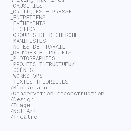
_CAUSERIES
_CRITIQUES – PRESSE
_ENTRETIENS
_ÉVÉNEMENTS
_FICTION
_GROUPES DE RECHERCHE
_MANIFESTES
_NOTES DE TRAVAIL
_OEUVRES ET PROJETS
_PHOTOGRAPHIES
_PROJETS INFRUCTUEUX
_SCÈNES
_WORKSHOPS
_TEXTES THÉORIQUES
/Blockchain
/Conservation-reconstruction
/Design
/Image
/Net Art
/Théâtre
~$