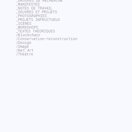
_GROUPES DE RECHERCHE
_MANIFESTES
_NOTES DE TRAVAIL
_OEUVRES ET PROJETS
_PHOTOGRAPHIES
_PROJETS INFRUCTUEUX
_SCÈNES
_WORKSHOPS
_TEXTES THÉORIQUES
/Blockchain
/Conservation-reconstruction
/Design
/Image
/Net Art
/Théâtre
~$
▛▉││▍▙