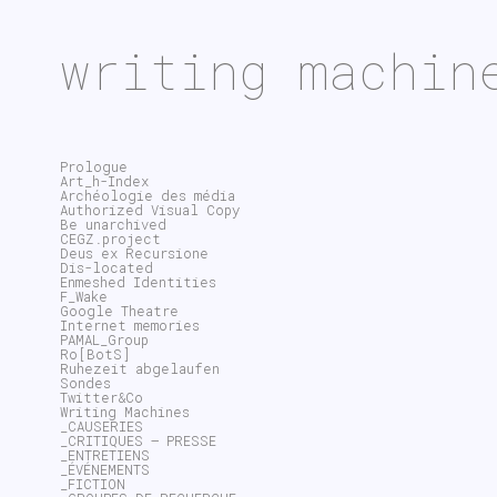
writing machin
Prologue
Art_h-Index
Archéologie des média
Authorized Visual Copy
Be unarchived
CEGZ.project
Deus ex Recursione
Dis-located
Enmeshed Identities
F_Wake
Google Theatre
Internet memories
PAMAL_Group
Ro[BotS]
Ruhezeit abgelaufen
Sondes
Twitter&Co
Writing Machines
_CAUSERIES
_CRITIQUES – PRESSE
_ENTRETIENS
_ÉVÉNEMENTS
_FICTION