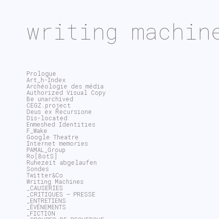
writing machin
Prologue
Art_h-Index
Archéologie des média
Authorized Visual Copy
Be unarchived
CEGZ.project
Deus ex Recursione
Dis-located
Enmeshed Identities
F_Wake
Google Theatre
Internet memories
PAMAL_Group
Ro[BotS]
Ruhezeit abgelaufen
Sondes
Twitter&Co
Writing Machines
_CAUSERIES
_CRITIQUES – PRESSE
_ENTRETIENS
_ÉVÉNEMENTS
_FICTION