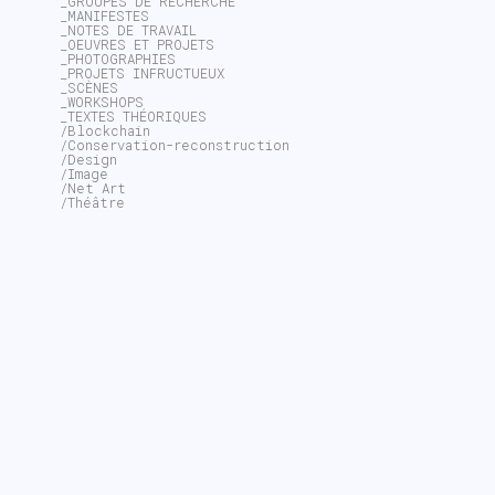
_GROUPES DE RECHERCHE
_MANIFESTES
_NOTES DE TRAVAIL
_OEUVRES ET PROJETS
_PHOTOGRAPHIES
_PROJETS INFRUCTUEUX
_SCÈNES
_WORKSHOPS
_TEXTES THÉORIQUES
/Blockchain
/Conservation-reconstruction
/Design
/Image
/Net Art
/Théâtre
~$
search