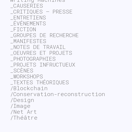
_CAUSERIES
_CRITIQUES – PRESSE
_ENTRETIENS
_ÉVÉNEMENTS
_FICTION
_GROUPES DE RECHERCHE
_MANIFESTES
_NOTES DE TRAVAIL
_OEUVRES ET PROJETS
_PHOTOGRAPHIES
_PROJETS INFRUCTUEUX
_SCÈNES
_WORKSHOPS
_TEXTES THÉORIQUES
/Blockchain
/Conservation-reconstruction
/Design
/Image
/Net Art
/Théâtre
~$