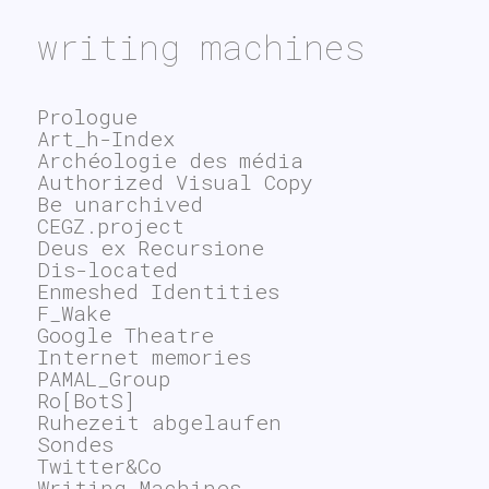
writing machines
Prologue
Art_h-Index
Archéologie des média
Authorized Visual Copy
Be unarchived
CEGZ.project
Deus ex Recursione
Dis-located
Enmeshed Identities
F_Wake
Google Theatre
Internet memories
PAMAL_Group
Ro[BotS]
Ruhezeit abgelaufen
Sondes
Twitter&Co
Writing Machines