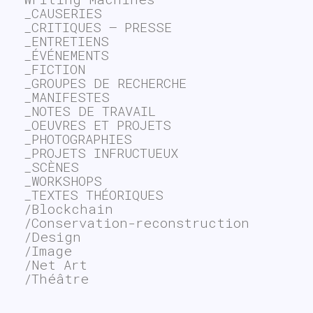
_CAUSERIES
_CRITIQUES – PRESSE
_ENTRETIENS
_ÉVÉNEMENTS
_FICTION
_GROUPES DE RECHERCHE
_MANIFESTES
_NOTES DE TRAVAIL
_OEUVRES ET PROJETS
_PHOTOGRAPHIES
_PROJETS INFRUCTUEUX
_SCÈNES
_WORKSHOPS
_TEXTES THÉORIQUES
/Blockchain
/Conservation-reconstruction
/Design
/Image
/Net Art
/Théâtre
~$