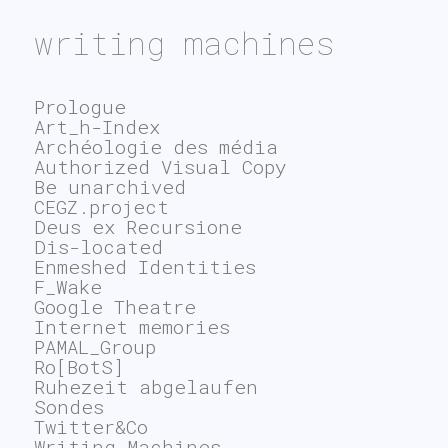
writing machines
Prologue
Art_h-Index
Archéologie des média
Authorized Visual Copy
Be unarchived
CEGZ.project
Deus ex Recursione
Dis-located
Enmeshed Identities
F_Wake
Google Theatre
Internet memories
PAMAL_Group
Ro[BotS]
Ruhezeit abgelaufen
Sondes
Twitter&Co
Writing Machines