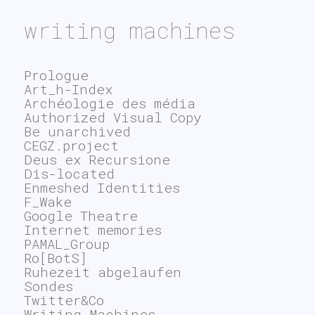
writing machines
Prologue
Art_h-Index
Archéologie des média
Authorized Visual Copy
Be unarchived
CEGZ.project
Deus ex Recursione
Dis-located
Enmeshed Identities
F_Wake
Google Theatre
Internet memories
PAMAL_Group
Ro[BotS]
Ruhezeit abgelaufen
Sondes
Twitter&Co
Writing Machines