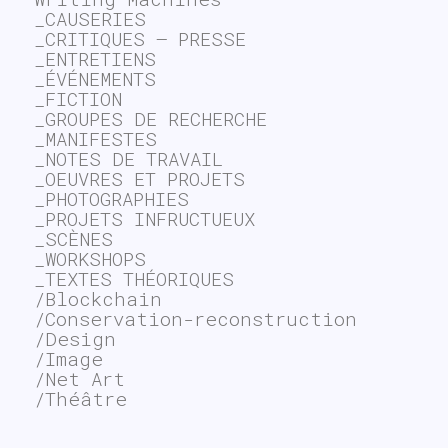
_CAUSERIES
_CRITIQUES – PRESSE
_ENTRETIENS
_ÉVÉNEMENTS
_FICTION
_GROUPES DE RECHERCHE
_MANIFESTES
_NOTES DE TRAVAIL
_OEUVRES ET PROJETS
_PHOTOGRAPHIES
_PROJETS INFRUCTUEUX
_SCÈNES
_WORKSHOPS
_TEXTES THÉORIQUES
/Blockchain
/Conservation-reconstruction
/Design
/Image
/Net Art
/Théâtre
~$