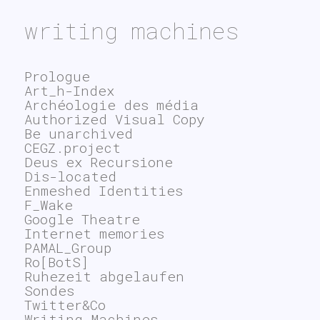
writing machines
Prologue
Art_h-Index
Archéologie des média
Authorized Visual Copy
Be unarchived
CEGZ.project
Deus ex Recursione
Dis-located
Enmeshed Identities
F_Wake
Google Theatre
Internet memories
PAMAL_Group
Ro[BotS]
Ruhezeit abgelaufen
Sondes
Twitter&Co
Writing Machines