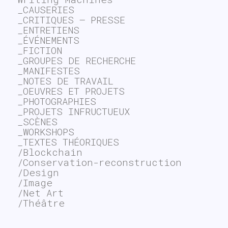
_CAUSERIES
_CRITIQUES – PRESSE
_ENTRETIENS
_ÉVÉNEMENTS
_FICTION
_GROUPES DE RECHERCHE
_MANIFESTES
_NOTES DE TRAVAIL
_OEUVRES ET PROJETS
_PHOTOGRAPHIES
_PROJETS INFRUCTUEUX
_SCÈNES
_WORKSHOPS
_TEXTES THÉORIQUES
/Blockchain
/Conservation-reconstruction
/Design
/Image
/Net Art
/Théâtre
~$