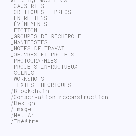
_CAUSERIES
_CRITIQUES – PRESSE
_ENTRETIENS
_ÉVÉNEMENTS
_FICTION
_GROUPES DE RECHERCHE
_MANIFESTES
_NOTES DE TRAVAIL
_OEUVRES ET PROJETS
_PHOTOGRAPHIES
_PROJETS INFRUCTUEUX
_SCÈNES
_WORKSHOPS
_TEXTES THÉORIQUES
/Blockchain
/Conservation-reconstruction
/Design
/Image
/Net Art
/Théâtre
~$