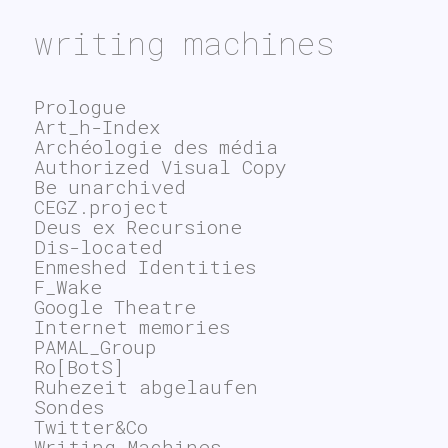
writing machines
Prologue
Art_h-Index
Archéologie des média
Authorized Visual Copy
Be unarchived
CEGZ.project
Deus ex Recursione
Dis-located
Enmeshed Identities
F_Wake
Google Theatre
Internet memories
PAMAL_Group
Ro[BotS]
Ruhezeit abgelaufen
Sondes
Twitter&Co
Writing Machines