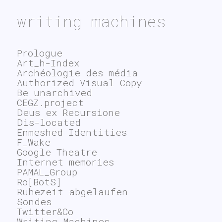
writing machines
Prologue
Art_h-Index
Archéologie des média
Authorized Visual Copy
Be unarchived
CEGZ.project
Deus ex Recursione
Dis-located
Enmeshed Identities
F_Wake
Google Theatre
Internet memories
PAMAL_Group
Ro[BotS]
Ruhezeit abgelaufen
Sondes
Twitter&Co
Writing Machines