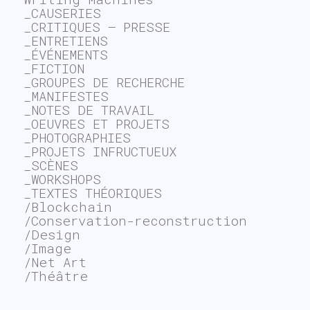
_CAUSERIES
_CRITIQUES – PRESSE
_ENTRETIENS
_ÉVÉNEMENTS
_FICTION
_GROUPES DE RECHERCHE
_MANIFESTES
_NOTES DE TRAVAIL
_OEUVRES ET PROJETS
_PHOTOGRAPHIES
_PROJETS INFRUCTUEUX
_SCÈNES
_WORKSHOPS
_TEXTES THÉORIQUES
/Blockchain
/Conservation-reconstruction
/Design
/Image
/Net Art
/Théâtre
~$