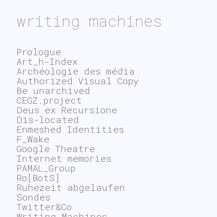
writing machines
Prologue
Art_h-Index
Archéologie des média
Authorized Visual Copy
Be unarchived
CEGZ.project
Deus ex Recursione
Dis-located
Enmeshed Identities
F_Wake
Google Theatre
Internet memories
PAMAL_Group
Ro[BotS]
Ruhezeit abgelaufen
Sondes
Twitter&Co
Writing Machines