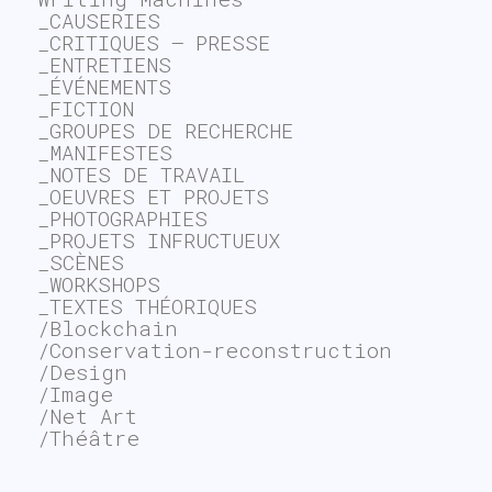
_CAUSERIES
_CRITIQUES – PRESSE
_ENTRETIENS
_ÉVÉNEMENTS
_FICTION
_GROUPES DE RECHERCHE
_MANIFESTES
_NOTES DE TRAVAIL
_OEUVRES ET PROJETS
_PHOTOGRAPHIES
_PROJETS INFRUCTUEUX
_SCÈNES
_WORKSHOPS
_TEXTES THÉORIQUES
/Blockchain
/Conservation-reconstruction
/Design
/Image
/Net Art
/Théâtre
~$