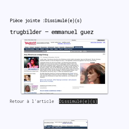
search
Pièce jointe :Dissimulé(e)(s)
trugbilder – emmanuel guez
Retour à l'article :
Dissimulé(e)(s)