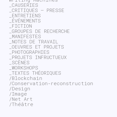
_CAUSERIES
_CRITIQUES – PRESSE
_ENTRETIENS
_ÉVÉNEMENTS
_FICTION
_GROUPES DE RECHERCHE
_MANIFESTES
_NOTES DE TRAVAIL
_OEUVRES ET PROJETS
_PHOTOGRAPHIES
_PROJETS INFRUCTUEUX
_SCÈNES
_WORKSHOPS
_TEXTES THÉORIQUES
/Blockchain
/Conservation-reconstruction
/Design
/Image
/Net Art
/Théâtre
~$