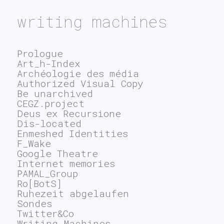
writing machines
Prologue
Art_h-Index
Archéologie des média
Authorized Visual Copy
Be unarchived
CEGZ.project
Deus ex Recursione
Dis-located
Enmeshed Identities
F_Wake
Google Theatre
Internet memories
PAMAL_Group
Ro[BotS]
Ruhezeit abgelaufen
Sondes
Twitter&Co
Writing Machines