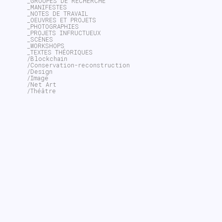
_GROUPES DE RECHERCHE
_MANIFESTES
_NOTES DE TRAVAIL
_OEUVRES ET PROJETS
_PHOTOGRAPHIES
_PROJETS INFRUCTUEUX
_SCÈNES
_WORKSHOPS
_TEXTES THÉORIQUES
/Blockchain
/Conservation-reconstruction
/Design
/Image
/Net Art
/Théâtre
~$
search