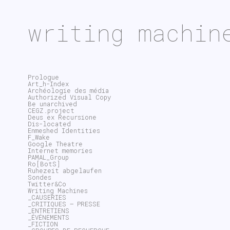
writing machin
Prologue
Art_h-Index
Archéologie des média
Authorized Visual Copy
Be unarchived
CEGZ.project
Deus ex Recursione
Dis-located
Enmeshed Identities
F_Wake
Google Theatre
Internet memories
PAMAL_Group
Ro[BotS]
Ruhezeit abgelaufen
Sondes
Twitter&Co
Writing Machines
_CAUSERIES
_CRITIQUES – PRESSE
_ENTRETIENS
_ÉVÉNEMENTS
_FICTION