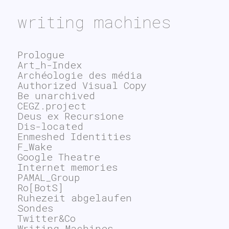
writing machines
Prologue
Art_h-Index
Archéologie des média
Authorized Visual Copy
Be unarchived
CEGZ.project
Deus ex Recursione
Dis-located
Enmeshed Identities
F_Wake
Google Theatre
Internet memories
PAMAL_Group
Ro[BotS]
Ruhezeit abgelaufen
Sondes
Twitter&Co
Writing Machines