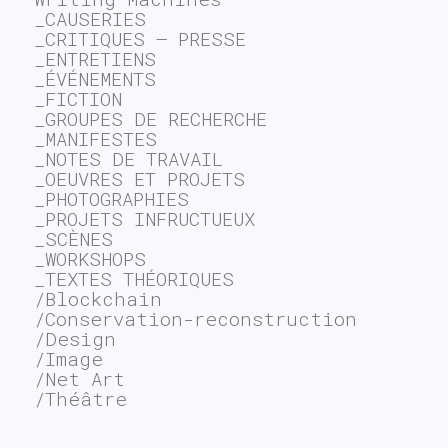
_CAUSERIES
_CRITIQUES – PRESSE
_ENTRETIENS
_ÉVÉNEMENTS
_FICTION
_GROUPES DE RECHERCHE
_MANIFESTES
_NOTES DE TRAVAIL
_OEUVRES ET PROJETS
_PHOTOGRAPHIES
_PROJETS INFRUCTUEUX
_SCÈNES
_WORKSHOPS
_TEXTES THÉORIQUES
/Blockchain
/Conservation-reconstruction
/Design
/Image
/Net Art
/Théâtre
~$