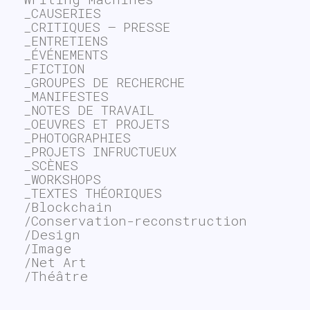
_CAUSERIES
_CRITIQUES – PRESSE
_ENTRETIENS
_ÉVÉNEMENTS
_FICTION
_GROUPES DE RECHERCHE
_MANIFESTES
_NOTES DE TRAVAIL
_OEUVRES ET PROJETS
_PHOTOGRAPHIES
_PROJETS INFRUCTUEUX
_SCÈNES
_WORKSHOPS
_TEXTES THÉORIQUES
/Blockchain
/Conservation-reconstruction
/Design
/Image
/Net Art
/Théâtre
~$