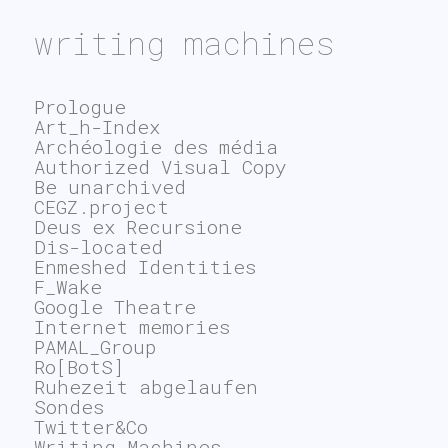
writing machines
Prologue
Art_h-Index
Archéologie des média
Authorized Visual Copy
Be unarchived
CEGZ.project
Deus ex Recursione
Dis-located
Enmeshed Identities
F_Wake
Google Theatre
Internet memories
PAMAL_Group
Ro[BotS]
Ruhezeit abgelaufen
Sondes
Twitter&Co
Writing Machines