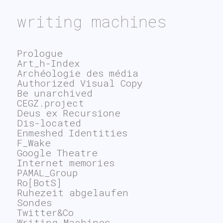
writing machines
Prologue
Art_h-Index
Archéologie des média
Authorized Visual Copy
Be unarchived
CEGZ.project
Deus ex Recursione
Dis-located
Enmeshed Identities
F_Wake
Google Theatre
Internet memories
PAMAL_Group
Ro[BotS]
Ruhezeit abgelaufen
Sondes
Twitter&Co
Writing Machines