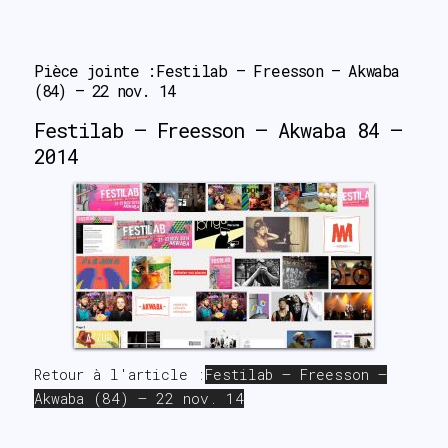
▚▝▕╲▙▕
Pièce jointe :Festilab – Freesson – Akwaba 
(84) – 22 nov. 14
Festilab – Freesson – Akwaba 84 –
2014
Retour à l'article :
Festilab – Freesson –
Akwaba (84) – 22 nov. 14