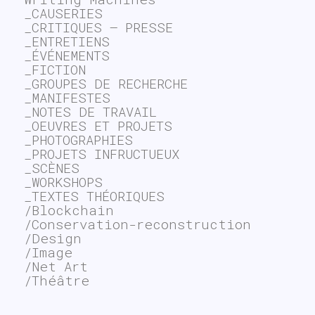
_CAUSERIES
_CRITIQUES – PRESSE
_ENTRETIENS
_ÉVÉNEMENTS
_FICTION
_GROUPES DE RECHERCHE
_MANIFESTES
_NOTES DE TRAVAIL
_OEUVRES ET PROJETS
_PHOTOGRAPHIES
_PROJETS INFRUCTUEUX
_SCÈNES
_WORKSHOPS
_TEXTES THÉORIQUES
/Blockchain
/Conservation-reconstruction
/Design
/Image
/Net Art
/Théâtre
~$