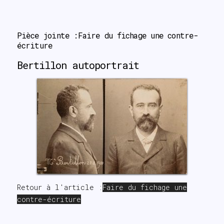
sea▕▉▌
Pièce jointe :Faire du fichage une contre-
écriture
Bertillon autoportrait
Retour à l'article :
Faire du fichage une
contre-écriture