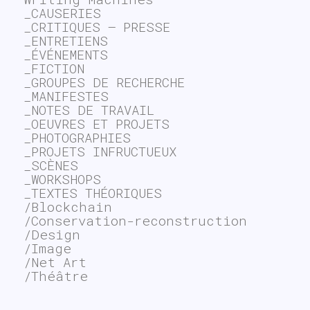
_CAUSERIES
_CRITIQUES – PRESSE
_ENTRETIENS
_ÉVÉNEMENTS
_FICTION
_GROUPES DE RECHERCHE
_MANIFESTES
_NOTES DE TRAVAIL
_OEUVRES ET PROJETS
_PHOTOGRAPHIES
_PROJETS INFRUCTUEUX
_SCÈNES
_WORKSHOPS
_TEXTES THÉORIQUES
/Blockchain
/Conservation-reconstruction
/Design
/Image
/Net Art
/Théâtre
~$