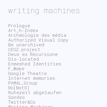
writing machines
Prologue
Art_h-Index
Archéologie des média
Authorized Visual Copy
Be unarchived
CEGZ.project
Deus ex Recursione
Dis-located
Enmeshed Identities
F_Wake
Google Theatre
Internet memories
PAMAL_Group
Ro[BotS]
Ruhezeit abgelaufen
Sondes
Twitter&Co
Writing Machines