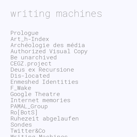
writing machines
Prologue
Art_h-Index
Archéologie des média
Authorized Visual Copy
Be unarchived
CEGZ.project
Deus ex Recursione
Dis-located
Enmeshed Identities
F_Wake
Google Theatre
Internet memories
PAMAL_Group
Ro[BotS]
Ruhezeit abgelaufen
Sondes
Twitter&Co
Writing Machines