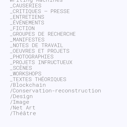
_CAUSERIES
_CRITIQUES – PRESSE
_ENTRETIENS
_ÉVÉNEMENTS
_FICTION
_GROUPES DE RECHERCHE
_MANIFESTES
_NOTES DE TRAVAIL
_OEUVRES ET PROJETS
_PHOTOGRAPHIES
_PROJETS INFRUCTUEUX
_SCÈNES
_WORKSHOPS
_TEXTES THÉORIQUES
/Blockchain
/Conservation-reconstruction
/Design
/Image
/Net Art
/Théâtre
~$