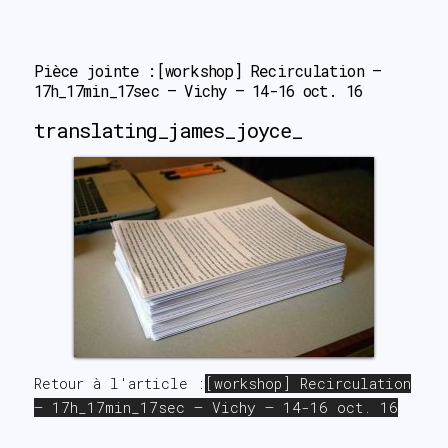
search
Pièce jointe :[workshop] Recirculation – 
17h_17min_17sec – Vichy – 14-16 oct. 16
translating_james_joyce_
Retour à l'article :
[workshop] Recirculation
– 17h_17min_17sec – Vichy – 14-16 oct. 16