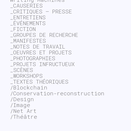
_CAUSERIES
_CRITIQUES – PRESSE
_ENTRETIENS
_ÉVÉNEMENTS
_FICTION
_GROUPES DE RECHERCHE
_MANIFESTES
_NOTES DE TRAVAIL
_OEUVRES ET PROJETS
_PHOTOGRAPHIES
_PROJETS INFRUCTUEUX
_SCÈNES
_WORKSHOPS
_TEXTES THÉORIQUES
/Blockchain
/Conservation-reconstruction
/Design
/Image
/Net Art
/Théâtre
~$