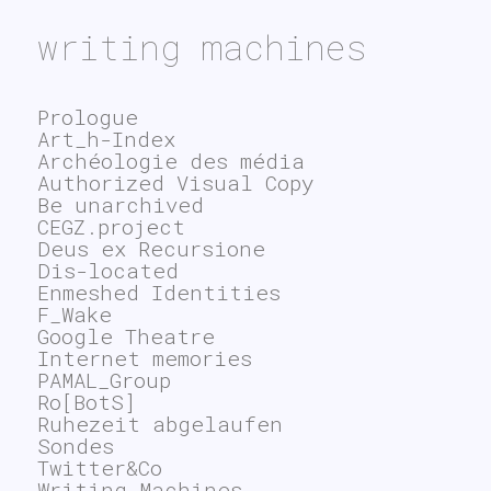
writing machines
Prologue
Art_h-Index
Archéologie des média
Authorized Visual Copy
Be unarchived
CEGZ.project
Deus ex Recursione
Dis-located
Enmeshed Identities
F_Wake
Google Theatre
Internet memories
PAMAL_Group
Ro[BotS]
Ruhezeit abgelaufen
Sondes
Twitter&Co
Writing Machines