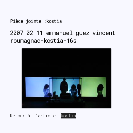
┅▊▝▌▟▕
Pièce jointe :kostia
2007-02-11-emmanuel-guez-vincent-
roumagnac-kostia-16s
Retour à l'article :
kostia