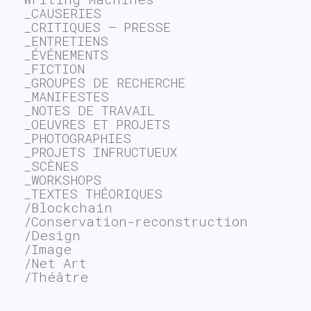
_CAUSERIES
_CRITIQUES – PRESSE
_ENTRETIENS
_ÉVÉNEMENTS
_FICTION
_GROUPES DE RECHERCHE
_MANIFESTES
_NOTES DE TRAVAIL
_OEUVRES ET PROJETS
_PHOTOGRAPHIES
_PROJETS INFRUCTUEUX
_SCÈNES
_WORKSHOPS
_TEXTES THÉORIQUES
/Blockchain
/Conservation-reconstruction
/Design
/Image
/Net Art
/Théâtre
~$