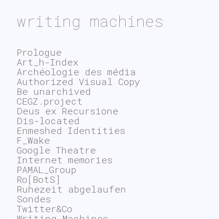
writing machines
Prologue
Art_h-Index
Archéologie des média
Authorized Visual Copy
Be unarchived
CEGZ.project
Deus ex Recursione
Dis-located
Enmeshed Identities
F_Wake
Google Theatre
Internet memories
PAMAL_Group
Ro[BotS]
Ruhezeit abgelaufen
Sondes
Twitter&Co
Writing Machines