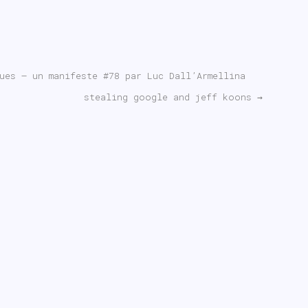
ues – un manifeste #78 par Luc Dall’Armellina
stealing google and jeff koons
→