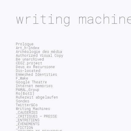
writing machin
Prologue
Art_h-Index
Archéologie des média
Authorized Visual Copy
Be unarchived
CEGZ.project
Deus ex Recursione
Dis-located
Enmeshed Identities
F_Wake
Google Theatre
Internet memories
PAMAL_Group
Ro[BotS]
Ruhezeit abgelaufen
Sondes
Twitter&Co
Writing Machines
_CAUSERIES
_CRITIQUES – PRESSE
_ENTRETIENS
_ÉVÉNEMENTS
_FICTION