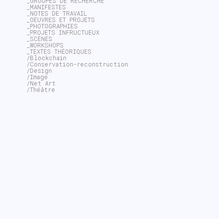
_GROUPES DE RECHERCHE
_MANIFESTES
_NOTES DE TRAVAIL
_OEUVRES ET PROJETS
_PHOTOGRAPHIES
_PROJETS INFRUCTUEUX
_SCÈNES
_WORKSHOPS
_TEXTES THÉORIQUES
/Blockchain
/Conservation-reconstruction
/Design
/Image
/Net Art
/Théâtre
~$
search