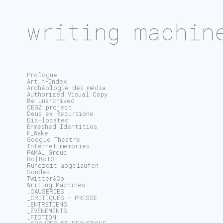
writing machin
Prologue
Art_h-Index
Archéologie des média
Authorized Visual Copy
Be unarchived
CEGZ.project
Deus ex Recursione
Dis-located
Enmeshed Identities
F_Wake
Google Theatre
Internet memories
PAMAL_Group
Ro[BotS]
Ruhezeit abgelaufen
Sondes
Twitter&Co
Writing Machines
_CAUSERIES
_CRITIQUES – PRESSE
_ENTRETIENS
_ÉVÉNEMENTS
_FICTION