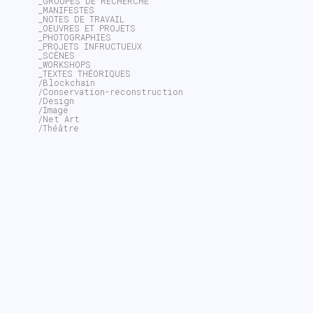
_GROUPES DE RECHERCHE
_MANIFESTES
_NOTES DE TRAVAIL
_OEUVRES ET PROJETS
_PHOTOGRAPHIES
_PROJETS INFRUCTUEUX
_SCÈNES
_WORKSHOPS
_TEXTES THÉORIQUES
/Blockchain
/Conservation-reconstruction
/Design
/Image
/Net Art
/Théâtre
~$
search