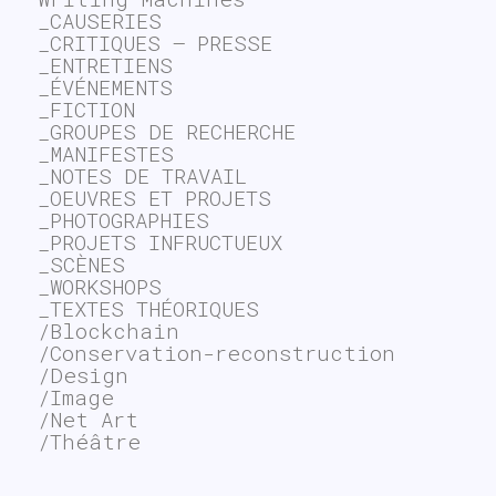
_CAUSERIES
_CRITIQUES – PRESSE
_ENTRETIENS
_ÉVÉNEMENTS
_FICTION
_GROUPES DE RECHERCHE
_MANIFESTES
_NOTES DE TRAVAIL
_OEUVRES ET PROJETS
_PHOTOGRAPHIES
_PROJETS INFRUCTUEUX
_SCÈNES
_WORKSHOPS
_TEXTES THÉORIQUES
/Blockchain
/Conservation-reconstruction
/Design
/Image
/Net Art
/Théâtre
~$