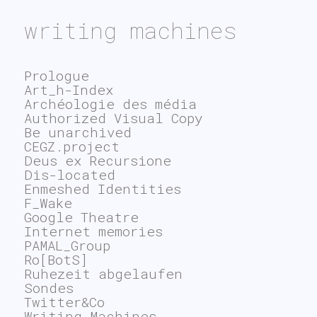
writing machines
Prologue
Art_h-Index
Archéologie des média
Authorized Visual Copy
Be unarchived
CEGZ.project
Deus ex Recursione
Dis-located
Enmeshed Identities
F_Wake
Google Theatre
Internet memories
PAMAL_Group
Ro[BotS]
Ruhezeit abgelaufen
Sondes
Twitter&Co
Writing Machines