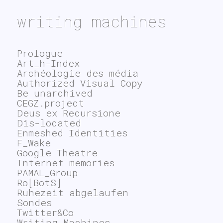
writing machines
Prologue
Art_h-Index
Archéologie des média
Authorized Visual Copy
Be unarchived
CEGZ.project
Deus ex Recursione
Dis-located
Enmeshed Identities
F_Wake
Google Theatre
Internet memories
PAMAL_Group
Ro[BotS]
Ruhezeit abgelaufen
Sondes
Twitter&Co
Writing Machines