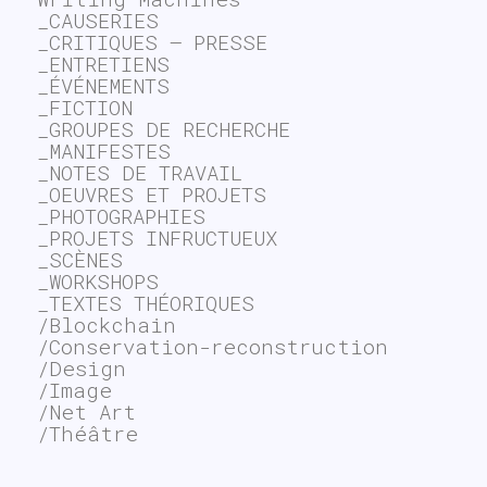
_CAUSERIES
_CRITIQUES – PRESSE
_ENTRETIENS
_ÉVÉNEMENTS
_FICTION
_GROUPES DE RECHERCHE
_MANIFESTES
_NOTES DE TRAVAIL
_OEUVRES ET PROJETS
_PHOTOGRAPHIES
_PROJETS INFRUCTUEUX
_SCÈNES
_WORKSHOPS
_TEXTES THÉORIQUES
/Blockchain
/Conservation-reconstruction
/Design
/Image
/Net Art
/Théâtre
~$