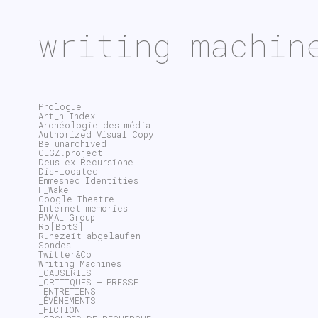
writing machin
Prologue
Art_h-Index
Archéologie des média
Authorized Visual Copy
Be unarchived
CEGZ.project
Deus ex Recursione
Dis-located
Enmeshed Identities
F_Wake
Google Theatre
Internet memories
PAMAL_Group
Ro[BotS]
Ruhezeit abgelaufen
Sondes
Twitter&Co
Writing Machines
_CAUSERIES
_CRITIQUES – PRESSE
_ENTRETIENS
_ÉVÉNEMENTS
_FICTION