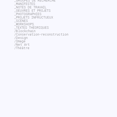
_GROUPES DE RECHERCHE
_MANIFESTES
_NOTES DE TRAVAIL
_OEUVRES ET PROJETS
_PHOTOGRAPHIES
_PROJETS INFRUCTUEUX
_SCÈNES
_WORKSHOPS
_TEXTES THÉORIQUES
/Blockchain
/Conservation-reconstruction
/Design
/Image
/Net Art
/Théâtre
~$
search