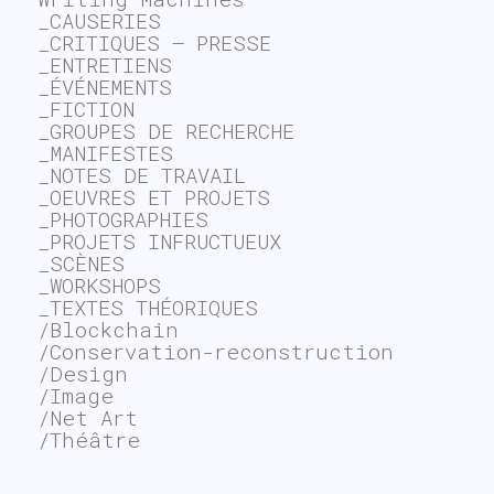
_CAUSERIES
_CRITIQUES – PRESSE
_ENTRETIENS
_ÉVÉNEMENTS
_FICTION
_GROUPES DE RECHERCHE
_MANIFESTES
_NOTES DE TRAVAIL
_OEUVRES ET PROJETS
_PHOTOGRAPHIES
_PROJETS INFRUCTUEUX
_SCÈNES
_WORKSHOPS
_TEXTES THÉORIQUES
/Blockchain
/Conservation-reconstruction
/Design
/Image
/Net Art
/Théâtre
~$