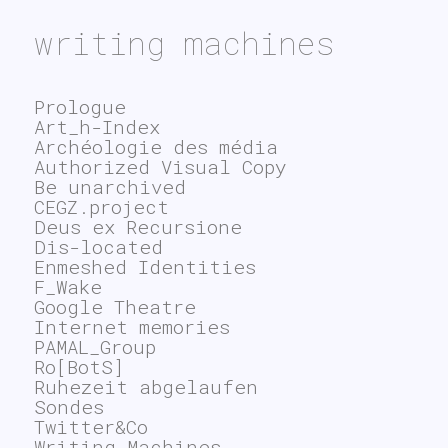
writing machines
Prologue
Art_h-Index
Archéologie des média
Authorized Visual Copy
Be unarchived
CEGZ.project
Deus ex Recursione
Dis-located
Enmeshed Identities
F_Wake
Google Theatre
Internet memories
PAMAL_Group
Ro[BotS]
Ruhezeit abgelaufen
Sondes
Twitter&Co
Writing Machines