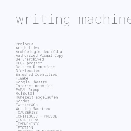
writing machin
Prologue
Art_h-Index
Archéologie des média
Authorized Visual Copy
Be unarchived
CEGZ.project
Deus ex Recursione
Dis-located
Enmeshed Identities
F_Wake
Google Theatre
Internet memories
PAMAL_Group
Ro[BotS]
Ruhezeit abgelaufen
Sondes
Twitter&Co
Writing Machines
_CAUSERIES
_CRITIQUES – PRESSE
_ENTRETIENS
_ÉVÉNEMENTS
_FICTION