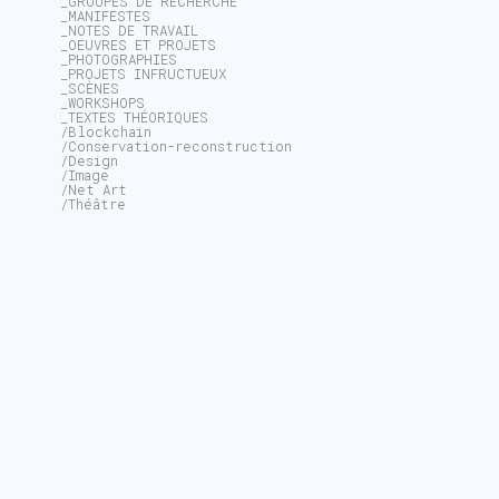
_GROUPES DE RECHERCHE
_MANIFESTES
_NOTES DE TRAVAIL
_OEUVRES ET PROJETS
_PHOTOGRAPHIES
_PROJETS INFRUCTUEUX
_SCÈNES
_WORKSHOPS
_TEXTES THÉORIQUES
/Blockchain
/Conservation-reconstruction
/Design
/Image
/Net Art
/Théâtre
~$
search