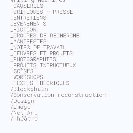
_CAUSERIES
_CRITIQUES – PRESSE
_ENTRETIENS
_ÉVÉNEMENTS
_FICTION
_GROUPES DE RECHERCHE
_MANIFESTES
_NOTES DE TRAVAIL
_OEUVRES ET PROJETS
_PHOTOGRAPHIES
_PROJETS INFRUCTUEUX
_SCÈNES
_WORKSHOPS
_TEXTES THÉORIQUES
/Blockchain
/Conservation-reconstruction
/Design
/Image
/Net Art
/Théâtre
~$