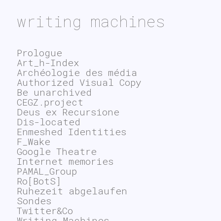
writing machines
Prologue
Art_h-Index
Archéologie des média
Authorized Visual Copy
Be unarchived
CEGZ.project
Deus ex Recursione
Dis-located
Enmeshed Identities
F_Wake
Google Theatre
Internet memories
PAMAL_Group
Ro[BotS]
Ruhezeit abgelaufen
Sondes
Twitter&Co
Writing Machines