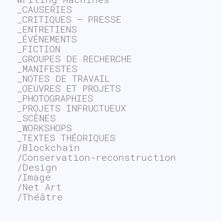
_CAUSERIES
_CRITIQUES – PRESSE
_ENTRETIENS
_ÉVÉNEMENTS
_FICTION
_GROUPES DE RECHERCHE
_MANIFESTES
_NOTES DE TRAVAIL
_OEUVRES ET PROJETS
_PHOTOGRAPHIES
_PROJETS INFRUCTUEUX
_SCÈNES
_WORKSHOPS
_TEXTES THÉORIQUES
/Blockchain
/Conservation-reconstruction
/Design
/Image
/Net Art
/Théâtre
~$