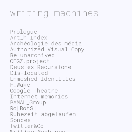
writing machines
Prologue
Art_h-Index
Archéologie des média
Authorized Visual Copy
Be unarchived
CEGZ.project
Deus ex Recursione
Dis-located
Enmeshed Identities
F_Wake
Google Theatre
Internet memories
PAMAL_Group
Ro[BotS]
Ruhezeit abgelaufen
Sondes
Twitter&Co
Writing Machines