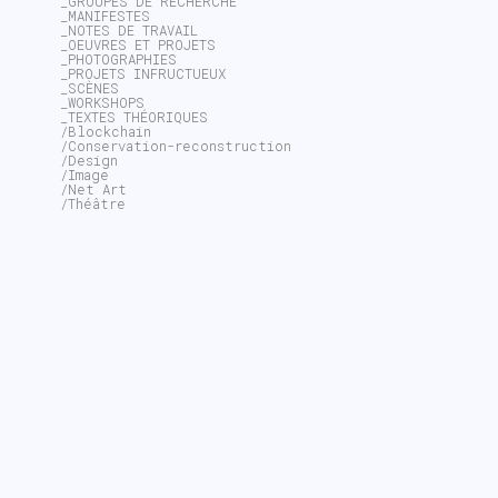
_GROUPES DE RECHERCHE
_MANIFESTES
_NOTES DE TRAVAIL
_OEUVRES ET PROJETS
_PHOTOGRAPHIES
_PROJETS INFRUCTUEUX
_SCÈNES
_WORKSHOPS
_TEXTES THÉORIQUES
/Blockchain
/Conservation-reconstruction
/Design
/Image
/Net Art
/Théâtre
~$
search