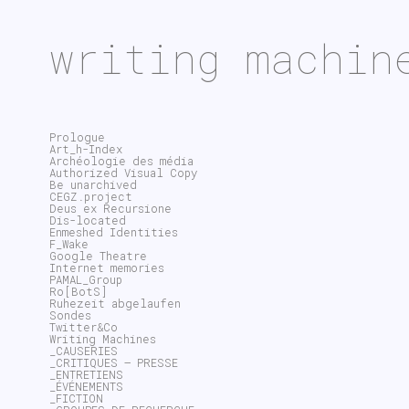
writing machin
Prologue
Art_h-Index
Archéologie des média
Authorized Visual Copy
Be unarchived
CEGZ.project
Deus ex Recursione
Dis-located
Enmeshed Identities
F_Wake
Google Theatre
Internet memories
PAMAL_Group
Ro[BotS]
Ruhezeit abgelaufen
Sondes
Twitter&Co
Writing Machines
_CAUSERIES
_CRITIQUES – PRESSE
_ENTRETIENS
_ÉVÉNEMENTS
_FICTION