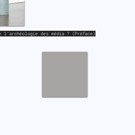
e l’archéologie des média ? (Préface)