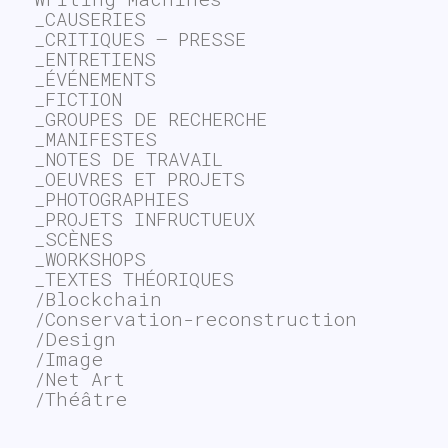
_CAUSERIES
_CRITIQUES – PRESSE
_ENTRETIENS
_ÉVÉNEMENTS
_FICTION
_GROUPES DE RECHERCHE
_MANIFESTES
_NOTES DE TRAVAIL
_OEUVRES ET PROJETS
_PHOTOGRAPHIES
_PROJETS INFRUCTUEUX
_SCÈNES
_WORKSHOPS
_TEXTES THÉORIQUES
/Blockchain
/Conservation-reconstruction
/Design
/Image
/Net Art
/Théâtre
~$