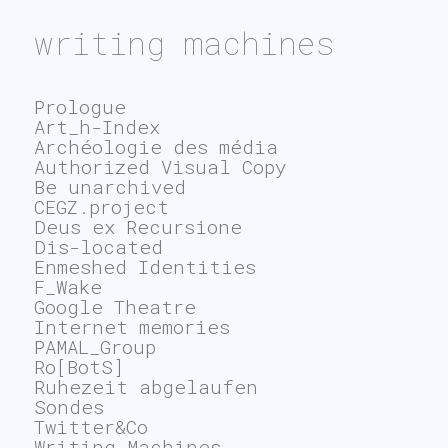
writing machines
Prologue
Art_h-Index
Archéologie des média
Authorized Visual Copy
Be unarchived
CEGZ.project
Deus ex Recursione
Dis-located
Enmeshed Identities
F_Wake
Google Theatre
Internet memories
PAMAL_Group
Ro[BotS]
Ruhezeit abgelaufen
Sondes
Twitter&Co
Writing Machines