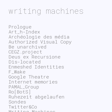
writing machines
Prologue
Art_h-Index
Archéologie des média
Authorized Visual Copy
Be unarchived
CEGZ.project
Deus ex Recursione
Dis-located
Enmeshed Identities
F_Wake
Google Theatre
Internet memories
PAMAL_Group
Ro[BotS]
Ruhezeit abgelaufen
Sondes
Twitter&Co
Writing Machines