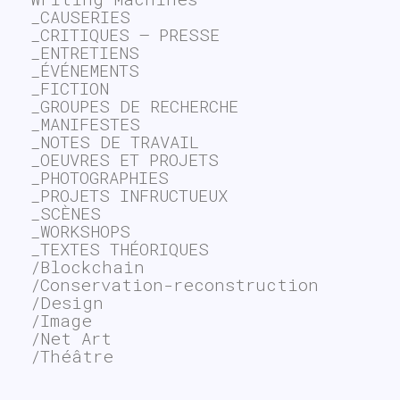
_CAUSERIES
_CRITIQUES – PRESSE
_ENTRETIENS
_ÉVÉNEMENTS
_FICTION
_GROUPES DE RECHERCHE
_MANIFESTES
_NOTES DE TRAVAIL
_OEUVRES ET PROJETS
_PHOTOGRAPHIES
_PROJETS INFRUCTUEUX
_SCÈNES
_WORKSHOPS
_TEXTES THÉORIQUES
/Blockchain
/Conservation-reconstruction
/Design
/Image
/Net Art
/Théâtre
~$