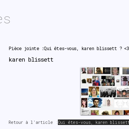
es
Pièce jointe :Qui êtes-vous, karen blissett ? <3
karen blissett
Retour à l'article :
Qui êtes-vous, karen blisset