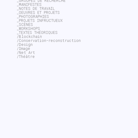
_GROUPES DE RECHERCHE
_MANIFESTES
_NOTES DE TRAVAIL
_OEUVRES ET PROJETS
_PHOTOGRAPHIES
_PROJETS INFRUCTUEUX
_SCÈNES
_WORKSHOPS
_TEXTES THÉORIQUES
/Blockchain
/Conservation-reconstruction
/Design
/Image
/Net Art
/Théâtre
~$
▖▎│╱╳┆