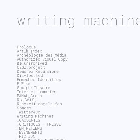
writing machin
Prologue
Art_h-Index
Archéologie des média
Authorized Visual Copy
Be unarchived
CEGZ.project
Deus ex Recursione
Dis-located
Enmeshed Identities
F_Wake
Google Theatre
Internet memories
PAMAL_Group
Ro[BotS]
Ruhezeit abgelaufen
Sondes
Twitter&Co
Writing Machines
_CAUSERIES
_CRITIQUES – PRESSE
_ENTRETIENS
_ÉVÉNEMENTS
_FICTION