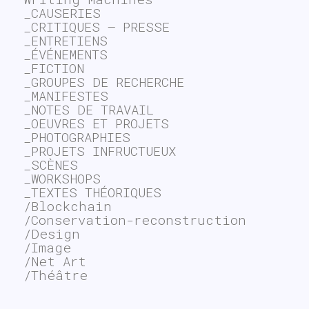
_CAUSERIES
_CRITIQUES – PRESSE
_ENTRETIENS
_ÉVÉNEMENTS
_FICTION
_GROUPES DE RECHERCHE
_MANIFESTES
_NOTES DE TRAVAIL
_OEUVRES ET PROJETS
_PHOTOGRAPHIES
_PROJETS INFRUCTUEUX
_SCÈNES
_WORKSHOPS
_TEXTES THÉORIQUES
/Blockchain
/Conservation-reconstruction
/Design
/Image
/Net Art
/Théâtre
~$