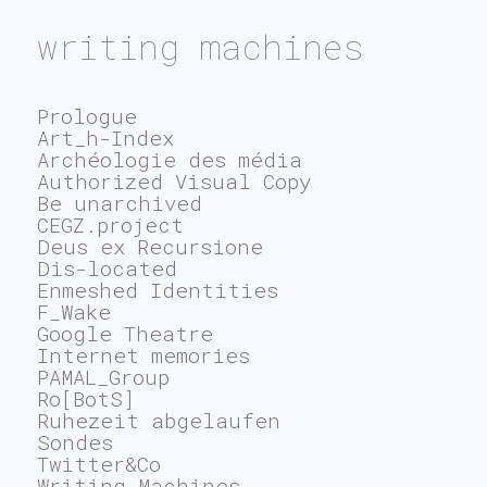
writing machines
Prologue
Art_h-Index
Archéologie des média
Authorized Visual Copy
Be unarchived
CEGZ.project
Deus ex Recursione
Dis-located
Enmeshed Identities
F_Wake
Google Theatre
Internet memories
PAMAL_Group
Ro[BotS]
Ruhezeit abgelaufen
Sondes
Twitter&Co
Writing Machines