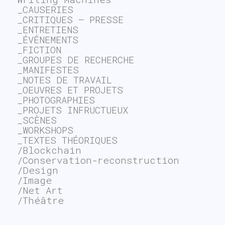
_CAUSERIES
_CRITIQUES – PRESSE
_ENTRETIENS
_ÉVÉNEMENTS
_FICTION
_GROUPES DE RECHERCHE
_MANIFESTES
_NOTES DE TRAVAIL
_OEUVRES ET PROJETS
_PHOTOGRAPHIES
_PROJETS INFRUCTUEUX
_SCÈNES
_WORKSHOPS
_TEXTES THÉORIQUES
/Blockchain
/Conservation-reconstruction
/Design
/Image
/Net Art
/Théâtre
~$