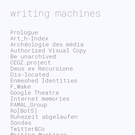
writing machines
Prologue
Art_h-Index
Archéologie des média
Authorized Visual Copy
Be unarchived
CEGZ.project
Deus ex Recursione
Dis-located
Enmeshed Identities
F_Wake
Google Theatre
Internet memories
PAMAL_Group
Ro[BotS]
Ruhezeit abgelaufen
Sondes
Twitter&Co
Writing Machines