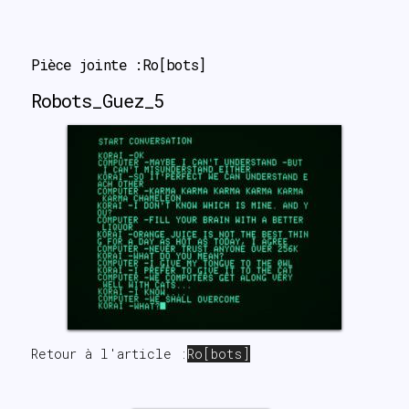
sea▇▉┇
Pièce jointe :Ro[bots]
Robots_Guez_5
Retour à l'article :
Ro[bots]