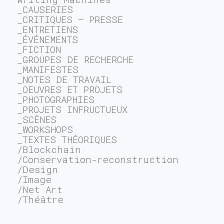
_CAUSERIES
_CRITIQUES – PRESSE
_ENTRETIENS
_ÉVÉNEMENTS
_FICTION
_GROUPES DE RECHERCHE
_MANIFESTES
_NOTES DE TRAVAIL
_OEUVRES ET PROJETS
_PHOTOGRAPHIES
_PROJETS INFRUCTUEUX
_SCÈNES
_WORKSHOPS
_TEXTES THÉORIQUES
/Blockchain
/Conservation-reconstruction
/Design
/Image
/Net Art
/Théâtre
~$