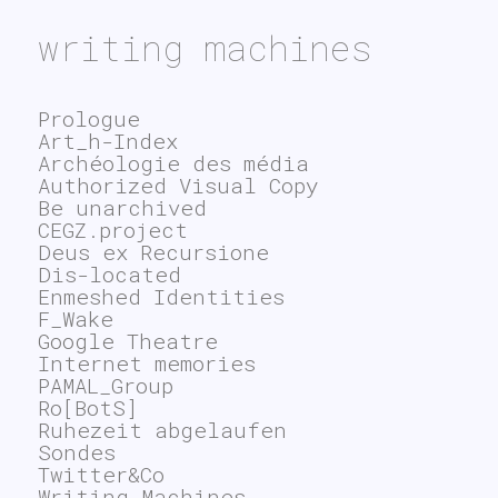
writing machines
Prologue
Art_h-Index
Archéologie des média
Authorized Visual Copy
Be unarchived
CEGZ.project
Deus ex Recursione
Dis-located
Enmeshed Identities
F_Wake
Google Theatre
Internet memories
PAMAL_Group
Ro[BotS]
Ruhezeit abgelaufen
Sondes
Twitter&Co
Writing Machines