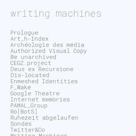
writing machines
Prologue
Art_h-Index
Archéologie des média
Authorized Visual Copy
Be unarchived
CEGZ.project
Deus ex Recursione
Dis-located
Enmeshed Identities
F_Wake
Google Theatre
Internet memories
PAMAL_Group
Ro[BotS]
Ruhezeit abgelaufen
Sondes
Twitter&Co
Writing Machines