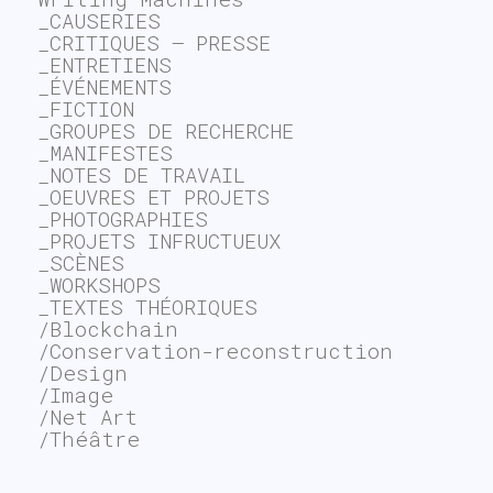
_CAUSERIES
_CRITIQUES – PRESSE
_ENTRETIENS
_ÉVÉNEMENTS
_FICTION
_GROUPES DE RECHERCHE
_MANIFESTES
_NOTES DE TRAVAIL
_OEUVRES ET PROJETS
_PHOTOGRAPHIES
_PROJETS INFRUCTUEUX
_SCÈNES
_WORKSHOPS
_TEXTES THÉORIQUES
/Blockchain
/Conservation-reconstruction
/Design
/Image
/Net Art
/Théâtre
~$