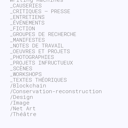
_CAUSERIES
_CRITIQUES – PRESSE
_ENTRETIENS
_ÉVÉNEMENTS
_FICTION
_GROUPES DE RECHERCHE
_MANIFESTES
_NOTES DE TRAVAIL
_OEUVRES ET PROJETS
_PHOTOGRAPHIES
_PROJETS INFRUCTUEUX
_SCÈNES
_WORKSHOPS
_TEXTES THÉORIQUES
/Blockchain
/Conservation-reconstruction
/Design
/Image
/Net Art
/Théâtre
~$