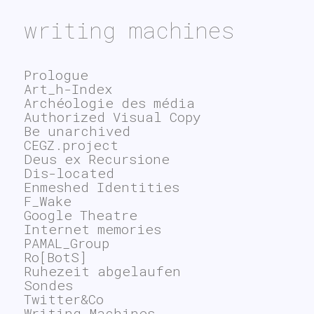
writing machines
Prologue
Art_h-Index
Archéologie des média
Authorized Visual Copy
Be unarchived
CEGZ.project
Deus ex Recursione
Dis-located
Enmeshed Identities
F_Wake
Google Theatre
Internet memories
PAMAL_Group
Ro[BotS]
Ruhezeit abgelaufen
Sondes
Twitter&Co
Writing Machines